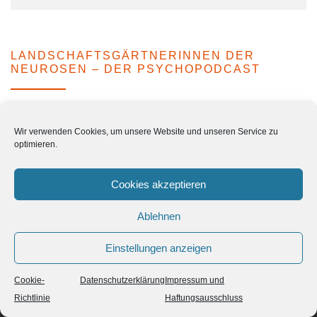
LANDSCHAFTSGÄRTNERINNEN DER
NEUROSEN – DER PSYCHOPODCAST
Episode 15: Leibtherapie und Idiopraxie als
Heilkraft der Selbstberührung
Wir verwenden Cookies, um unsere Website und unseren Service zu
23. Februar 2026
optimieren.
Cookies akzeptieren
Ablehnen
Einstellungen anzeigen
Cookie-
Datenschutzerklärung
Impressum und
Die Forschungsgreisslerei
Richtlinie
Haftungsausschluss
Wissenschaft