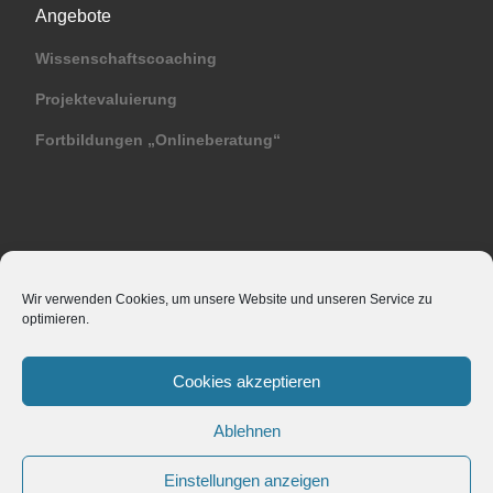
Angebote
Wissenschaftscoaching
Projektevaluierung
Fortbildungen „Onlineberatung“
Sonstiges
Wir verwenden Cookies, um unsere Website und unseren Service zu
optimieren.
Bildquellen
Datenschutzerklärung
Cookies akzeptieren
Impressum und Haftungsausschluss
Ablehnen
Einstellungen anzeigen