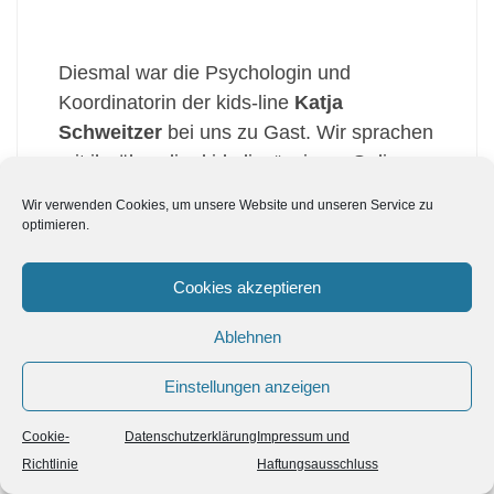
Diesmal war die Psychologin und
Koordinatorin der kids-line
Katja
Schweitzer
bei uns zu Gast. Wir sprachen
mit ihr über die „kids-line“, einem Online-
und Telefonberatungsangebot für Kinder
Wir verwenden Cookies, um unsere Website und unseren Service zu
und Jugendliche. Die „kids-line“ versteht
optimieren.
sich übrigens als junger Zweig der
Telefonseelsorge. Katja erzählte uns von
Cookies akzeptieren
ehrenamtlichen Mitarbeiter*innen, die im
Ablehnen
Schnitt 2000 Chats pro Monat führen. Sie
sprach mit uns über Kinder und
Einstellungen anzeigen
Jugendliche, die seit Pandemiebeginn
vermehrt über Gewalterfahrungen
Cookie-
Datenschutzerklärung
Impressum und
berichten und erzählte uns, dass sich
Richtlinie
Haftungsausschluss
immer mehr Kinder im Chat melden, die