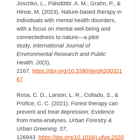
Joschko, L., Pálsdóttir, A. M., Grahn, P., &
Hinse, M. (2023). Nature-based therapy in
individuals with mental health disorders,
with a focus on mental well-being and
connectedness to nature—a pilot
study.
International Journal of
Environmental Research and Public
Health, 20
(3),
2167.
https://doi.org/10.3390/ijerph200321
67
Rosa, C. D., Larson, L. R., Collado, S., &
Profice, C. C. (2021). Forest therapy can
prevent and treat depression: Evidence
from meta-analyses.
Urban Forestry &
Urban Greening, 57
,
126943.
https://doi.org/10.1016/j.ufug.2020