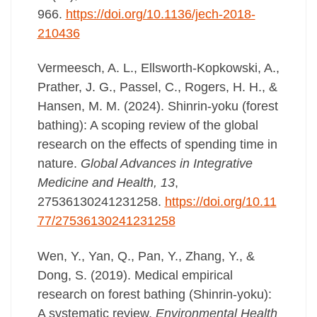
966.
https://doi.org/10.1136/jech-2018-
210436
Vermeesch, A. L., Ellsworth-Kopkowski, A.,
Prather, J. G., Passel, C., Rogers, H. H., &
Hansen, M. M. (2024). Shinrin-yoku (forest
bathing): A scoping review of the global
research on the effects of spending time in
nature.
Global Advances in Integrative
Medicine and Health, 13
,
27536130241231258.
https://doi.org/10.11
77/27536130241231258
Wen, Y., Yan, Q., Pan, Y., Zhang, Y., &
Dong, S. (2019). Medical empirical
research on forest bathing (Shinrin-yoku):
A systematic review.
Environmental Health