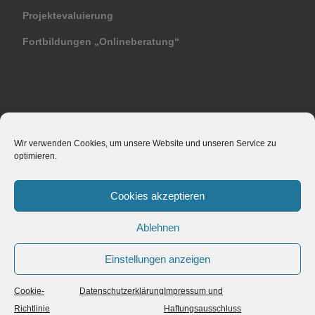
Projektevaluierung
Fortbildungen „Onlineberatung“
Sonstiges
Wir verwenden Cookies, um unsere Website und unseren Service zu
optimieren.
Bildquellen
Datenschutzerklärung
Cookies akzeptieren
Impressum und Haftungsausschluss
Ablehnen
Einstellungen anzeigen
Cookie-
Datenschutzerklärung
Impressum und
© 2026
Die Forschungsgreisslerei
– Alle Rechte vorbehalten
Richtlinie
Haftungsausschluss