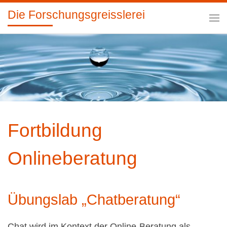
Die Forschungsgreisslerei
Zum Inhalt springen
Me
Fortbildung
Onlineberatung
Übungslab „Chatberatung“
Chat wird im Kontext der Online-Beratung als